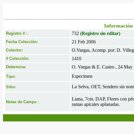
Información 
732
(Registro sin editar)
Registro # :
21 Feb 2006
Fecha Colección:
O.Vargas, Acomp. por: D. Villeg
Colector:
1410
# Colección:
O. Vargas & E. Castro , 24 May
Determina:
Especimen
Tipo:
La Selva, OET; Sendero sin nom
Sitio:
Liana, 7cm. DAP, Flores con pétal
Notas de Campo :
ramas apicales aplanadas.