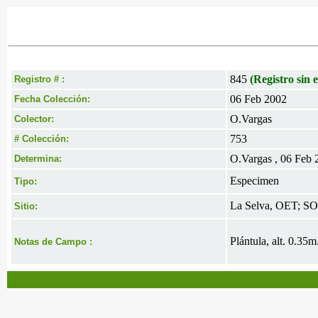
845
(Registro sin e
Registro # :
06 Feb 2002
Fecha Colección:
O.Vargas
Colector:
753
# Colección:
O.Vargas , 06 Feb 
Determina:
Especimen
Tipo:
La Selva, OET; S
Sitio:
Plántula, alt. 0.35
Notas de Campo :