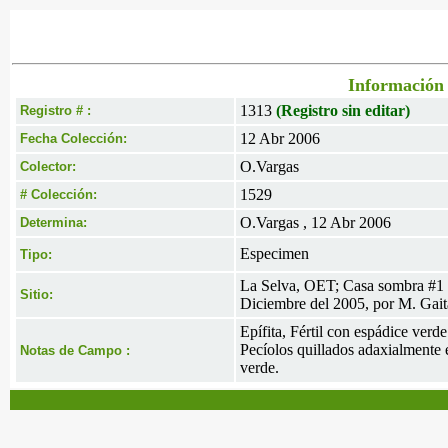
Información 
1313
(Registro sin editar)
Registro # :
12 Abr 2006
Fecha Colección:
O.Vargas
Colector:
1529
# Colección:
O.Vargas , 12 Abr 2006
Determina:
Especimen
Tipo:
La Selva, OET; Casa sombra #1 
Sitio:
Diciembre del 2005, por M. Gait
Epífita, Fértil con espádice verd
Pecíolos quillados adaxialmente e
Notas de Campo :
verde.