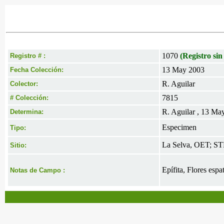
1070
(Registro sin
Registro # :
13 May 2003
Fecha Colección:
R. Aguilar
Colector:
7815
# Colección:
R. Aguilar , 13 Ma
Determina:
Especimen
Tipo:
La Selva, OET; S
Sitio:
Epífita, Flores esp
Notas de Campo :