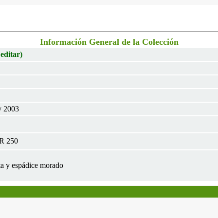
Información General de la Colección
 editar)
y 2003
TR 250
ata y espádice morado