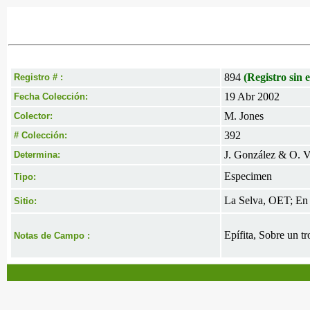
894
(Registro sin e
Registro # :
19 Abr 2002
Fecha Colección:
M. Jones
Colector:
392
# Colección:
J. González & O. V
Determina:
Especimen
Tipo:
La Selva, OET; En 
Sitio:
Epífita, Sobre un t
Notas de Campo :