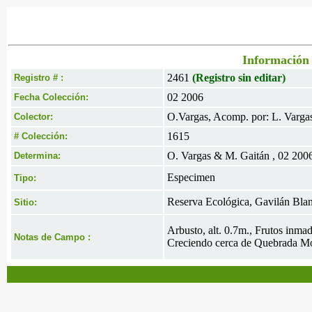
Información 
2461
(Registro sin editar)
Registro # :
02 2006
Fecha Colección:
O.Vargas, Acomp. por: L. Varga
Colector:
1615
# Colección:
O. Vargas & M. Gaitán , 02 200
Determina:
Especimen
Tipo:
Reserva Ecológica, Gavilán Bla
Sitio:
Arbusto, alt. 0.7m., Frutos inma
Notas de Campo :
Creciendo cerca de Quebrada M