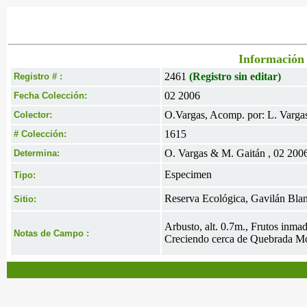
Información 
2461
(Registro sin editar)
Registro # :
02 2006
Fecha Colección:
O.Vargas, Acomp. por: L. Varga
Colector:
1615
# Colección:
O. Vargas & M. Gaitán , 02 200
Determina:
Especimen
Tipo:
Reserva Ecológica, Gavilán Bla
Sitio:
Arbusto, alt. 0.7m., Frutos inma
Notas de Campo :
Creciendo cerca de Quebrada M