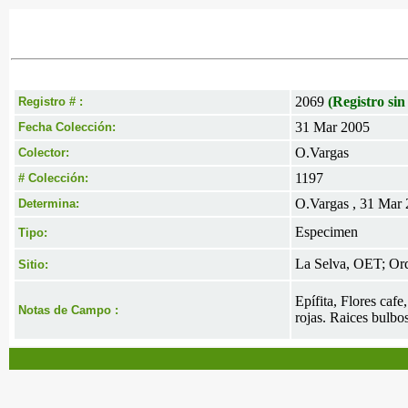
2069
(Registro sin
Registro # :
31 Mar 2005
Fecha Colección:
O.Vargas
Colector:
1197
# Colección:
O.Vargas , 31 Mar
Determina:
Especimen
Tipo:
La Selva, OET; Orq
Sitio:
Epífita, Flores caf
Notas de Campo :
rojas. Raices bulbo