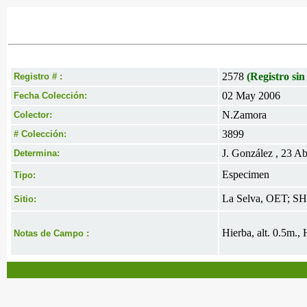
2578
(Registro sin
Registro # :
02 May 2006
Fecha Colección:
N.Zamora
Colector:
3899
# Colección:
J. González , 23 A
Determina:
Especimen
Tipo:
La Selva, OET; S
Sitio:
Hierba, alt. 0.5m., 
Notas de Campo :