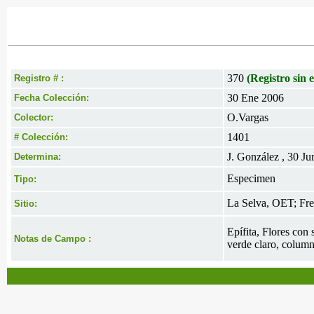
370
(Registro sin e
Registro # :
30 Ene 2006
Fecha Colección:
O.Vargas
Colector:
1401
# Colección:
J. González , 30 Ju
Determina:
Especimen
Tipo:
La Selva, OET; Fren
Sitio:
Epífita, Flores con
Notas de Campo :
verde claro, column