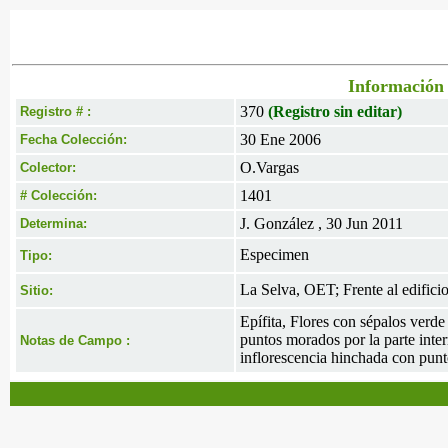
Información 
370
(Registro sin editar)
Registro # :
30 Ene 2006
Fecha Colección:
O.Vargas
Colector:
1401
# Colección:
J. González , 30 Jun 2011
Determina:
Especimen
Tipo:
La Selva, OET; Frente al edifici
Sitio:
Epífita, Flores con sépalos verd
puntos morados por la parte inter
Notas de Campo :
inflorescencia hinchada con punt