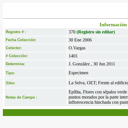
Información 
370
(Registro sin editar)
Registro # :
30 Ene 2006
Fecha Colección:
O.Vargas
Colector:
1401
# Colección:
J. González , 30 Jun 2011
Determina:
Especimen
Tipo:
La Selva, OET; Frente al edifici
Sitio:
Epífita, Flores con sépalos verd
puntos morados por la parte inter
Notas de Campo :
inflorescencia hinchada con punt