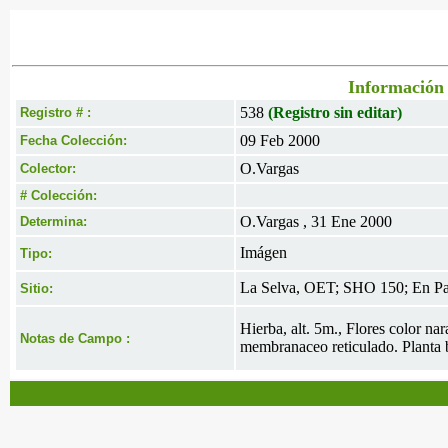
Información 
538
(Registro sin editar)
Registro # :
09 Feb 2000
Fecha Colección:
O.Vargas
Colector:
# Colección:
O.Vargas , 31 Ene 2000
Determina:
Imágen
Tipo:
La Selva, OET; SHO 150; En Pa
Sitio:
Hierba, alt. 5m., Flores color n
Notas de Campo :
membranaceo reticulado. Planta bi