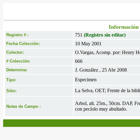
Información 
751
(Registro sin editar)
Registro # :
10 May 2001
Fecha Colección:
O.Vargas, Acomp. por: Henry H
Colector:
666
# Colección:
J. González , 25 Abr 2008
Determina:
Especimen
Tipo:
La Selva, OET; Frente de la bibl
Sitio:
Arbol, alt. 25m., 50cm. DAP, Fru
Notas de Campo :
con pecíolo muy abultado.