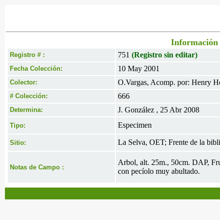
Información 
751
(Registro sin editar)
Registro # :
10 May 2001
Fecha Colección:
O.Vargas, Acomp. por: Henry H
Colector:
666
# Colección:
J. González , 25 Abr 2008
Determina:
Especimen
Tipo:
La Selva, OET; Frente de la bibl
Sitio:
Arbol, alt. 25m., 50cm. DAP, Fru
Notas de Campo :
con pecíolo muy abultado.