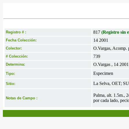
817
(Registro sin e
Registro # :
14 2001
Fecha Colección:
O.Vargas, Acomp. 
Colector:
739
# Colección:
O.Vargas , 14 2001
Determina:
Especimen
Tipo:
La Selva, OET; S
Sitio:
Palma, alt. 1.5m., 
Notas de Campo :
por cada lado, peci