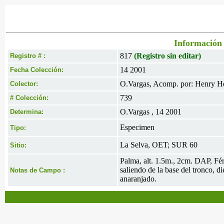
Información 
817
(Registro sin editar)
Registro # :
14 2001
Fecha Colección:
O.Vargas, Acomp. por: Henry H
Colector:
739
# Colección:
O.Vargas , 14 2001
Determina:
Especimen
Tipo:
La Selva, OET; SUR 60
Sitio:
Palma, alt. 1.5m., 2cm. DAP, Fér
saliendo de la base del tronco, d
Notas de Campo :
anaranjado.