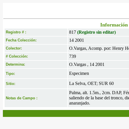
Información 
817
(Registro sin editar)
Registro # :
14 2001
Fecha Colección:
O.Vargas, Acomp. por: Henry H
Colector:
739
# Colección:
O.Vargas , 14 2001
Determina:
Especimen
Tipo:
La Selva, OET; SUR 60
Sitio:
Palma, alt. 1.5m., 2cm. DAP, Fér
saliendo de la base del tronco, d
Notas de Campo :
anaranjado.