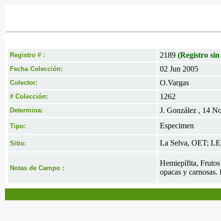
2189
(Registro sin
Registro # :
02 Jun 2005
Fecha Colección:
O.Vargas
Colector:
1262
# Colección:
J. González , 14 N
Determina:
Especimen
Tipo:
La Selva, OET; LEP
Sitio:
Hemiepífita, Frutos 
Notas de Campo :
opacas y carnosas. 