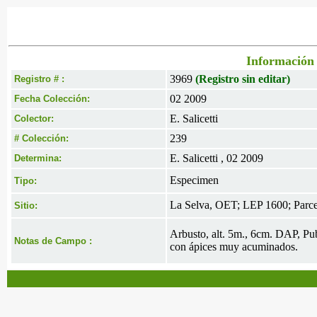
Información 
3969
(Registro sin editar)
Registro # :
02 2009
Fecha Colección:
E. Salicetti
Colector:
239
# Colección:
E. Salicetti , 02 2009
Determina:
Especimen
Tipo:
La Selva, OET; LEP 1600; Parce
Sitio:
Arbusto, alt. 5m., 6cm. DAP, Pub
Notas de Campo :
con ápices muy acuminados.