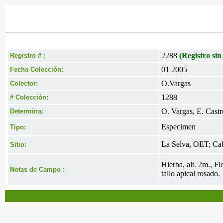
2288
(Registro sin
Registro # :
01 2005
Fecha Colección:
O.Vargas
Colector:
1288
# Colección:
O. Vargas, E. Castr
Determina:
Especimen
Tipo:
La Selva, OET; Ca
Sitio:
Hierba, alt. 2m., F
Notas de Campo :
tallo apical rosado.