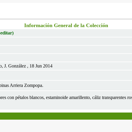
Información General de la Colección
 editar)
o, J. González , 18 Jun 2014
binas Arriera Zompopa.
lores con pétalos blancos, estaminoide amarillento, cáliz transparentes r