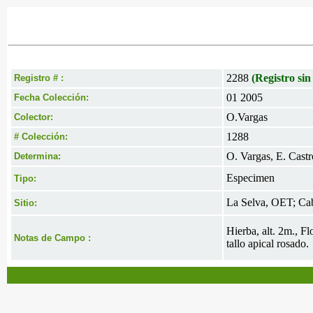
2288
(Registro sin
Registro # :
01 2005
Fecha Colección:
O.Vargas
Colector:
1288
# Colección:
O. Vargas, E. Castr
Determina:
Especimen
Tipo:
La Selva, OET; Ca
Sitio:
Hierba, alt. 2m., F
Notas de Campo :
tallo apical rosado.