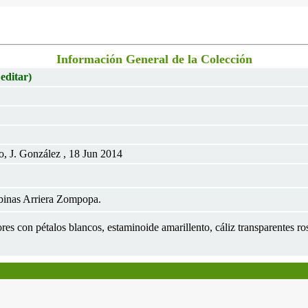
Información General de la Colección
 editar)
o, J. González , 18 Jun 2014
binas Arriera Zompopa.
lores con pétalos blancos, estaminoide amarillento, cáliz transparentes r