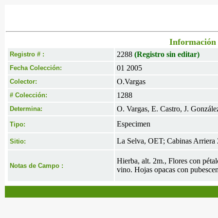
Información 
2288
(Registro sin editar)
Registro # :
01 2005
Fecha Colección:
O.Vargas
Colector:
1288
# Colección:
O. Vargas, E. Castro, J. Gonzále
Determina:
Especimen
Tipo:
La Selva, OET; Cabinas Arrier
Sitio:
Hierba, alt. 2m., Flores con pétal
Notas de Campo :
vino. Hojas opacas con pubescenc