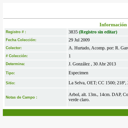
Información 
3835
(Registro sin editar)
Registro # :
29 Jul 2009
Fecha Colección:
A. Hurtado, Acomp. por: R. Gar
Colector:
1
# Colección:
J. González , 30 Abr 2013
Determina:
Especimen
Tipo:
La Selva, OET; CC 1500; 218º, 
Sitio:
Arbol, alt. 13m., 14cm. DAP, Cor
Notas de Campo :
verde claro.