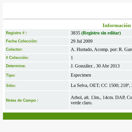
Información 
3835
(Registro sin editar)
Registro # :
29 Jul 2009
Fecha Colección:
A. Hurtado, Acomp. por: R. Gar
Colector:
1
# Colección:
J. González , 30 Abr 2013
Determina:
Especimen
Tipo:
La Selva, OET; CC 1500; 218º, 
Sitio:
Arbol, alt. 13m., 14cm. DAP, Cor
Notas de Campo :
verde claro.