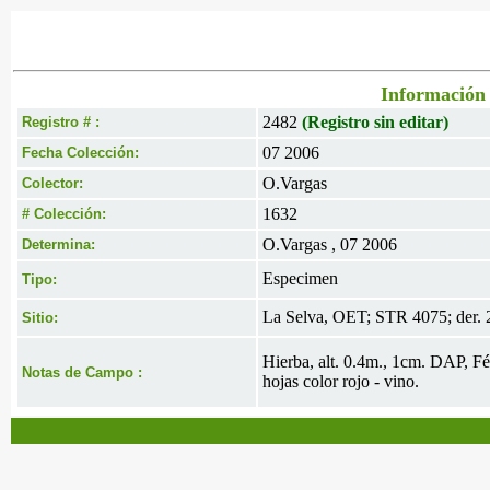
Información 
2482
(Registro sin editar)
Registro # :
07 2006
Fecha Colección:
O.Vargas
Colector:
1632
# Colección:
O.Vargas , 07 2006
Determina:
Especimen
Tipo:
La Selva, OET; STR 4075; der. 
Sitio:
Hierba, alt. 0.4m., 1cm. DAP, Fért
Notas de Campo :
hojas color rojo - vino.