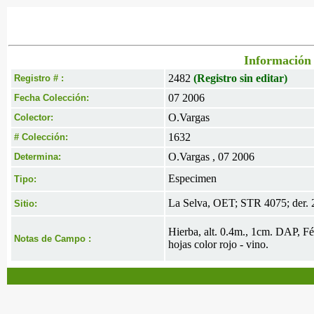
Información 
2482
(Registro sin editar)
Registro # :
07 2006
Fecha Colección:
O.Vargas
Colector:
1632
# Colección:
O.Vargas , 07 2006
Determina:
Especimen
Tipo:
La Selva, OET; STR 4075; der. 
Sitio:
Hierba, alt. 0.4m., 1cm. DAP, Fért
Notas de Campo :
hojas color rojo - vino.