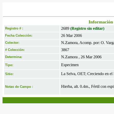
Información 
2689
(Registro sin editar)
Registro # :
26 Mar 2006
Fecha Colección:
N.Zamora, Acomp. por: O. Varg
Colector:
3867
# Colección:
N.Zamora , 26 Mar 2006
Determina:
Especimen
Tipo:
La Selva, OET; Creciendo en el l
Sitio:
Hierba, alt. 0.4m., Fértil con esp
Notas de Campo :