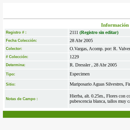
Información 
2111
(Registro sin editar)
Registro # :
28 Abr 2005
Fecha Colección:
O.Vargas, Acomp. por: R. Valverd
Colector:
1229
# Colección:
R. Dressler , 28 Abr 2005
Determina:
Especimen
Tipo:
Mariposario Aguas Silvestres, F
Sitio:
Hierba, alt. 0.25m., Flores con c
Notas de Campo :
pubescencia blanca, tallos muy c