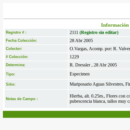
Información 
2111
(Registro sin editar)
Registro # :
28 Abr 2005
Fecha Colección:
O.Vargas, Acomp. por: R. Valverd
Colector:
1229
# Colección:
R. Dressler , 28 Abr 2005
Determina:
Especimen
Tipo:
Mariposario Aguas Silvestres, F
Sitio:
Hierba, alt. 0.25m., Flores con c
Notas de Campo :
pubescencia blanca, tallos muy c