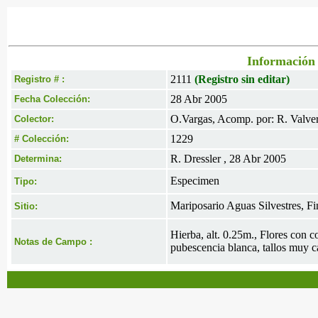
Información 
2111
(Registro sin editar)
Registro # :
28 Abr 2005
Fecha Colección:
O.Vargas, Acomp. por: R. Valverd
Colector:
1229
# Colección:
R. Dressler , 28 Abr 2005
Determina:
Especimen
Tipo:
Mariposario Aguas Silvestres, F
Sitio:
Hierba, alt. 0.25m., Flores con c
Notas de Campo :
pubescencia blanca, tallos muy c