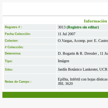
Información 
3013
(Registro sin editar)
Registro # :
11 Jul 2007
Fecha Colección:
O.Vargas, Acomp. por: E. Castr
Colector:
# Colección:
D. Bogarin & R. Dressler , 11 Ju
Determina:
Imágen
Tipo:
Jardín Botánico Lankester, UCR
Sitio:
Epífita, Infértil con hojas díst
Notas de Campo :
JBL 3620