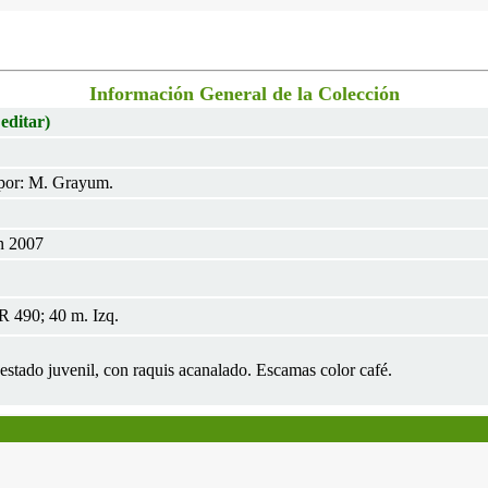
Información General de la Colección
 editar)
por: M. Grayum.
n 2007
 490; 40 m. Izq.
 estado juvenil, con raquis acanalado. Escamas color café.