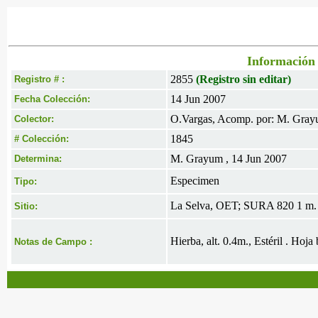
Información 
2855
(Registro sin editar)
Registro # :
14 Jun 2007
Fecha Colección:
O.Vargas, Acomp. por: M. Gray
Colector:
1845
# Colección:
M. Grayum , 14 Jun 2007
Determina:
Especimen
Tipo:
La Selva, OET; SURA 820 1 m.
Sitio:
Hierba, alt. 0.4m., Estéril . Hoj
Notas de Campo :