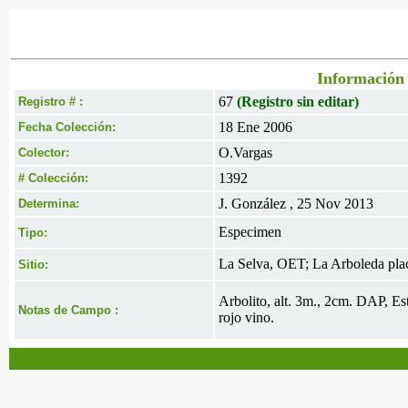
Información 
67
(Registro sin editar)
Registro # :
18 Ene 2006
Fecha Colección:
O.Vargas
Colector:
1392
# Colección:
J. González , 25 Nov 2013
Determina:
Especimen
Tipo:
La Selva, OET; La Arboleda pla
Sitio:
Arbolito, alt. 3m., 2cm. DAP, Es
Notas de Campo :
rojo vino.