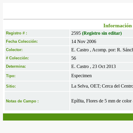
Información 
2595
(Registro sin editar)
Registro # :
14 Nov 2006
Fecha Colección:
E. Castro , Acomp. por: R. Sánc
Colector:
56
# Colección:
E. Castro , 23 Oct 2013
Determina:
Especimen
Tipo:
La Selva, OET; Cerca del Cent
Sitio:
Epífita, Flores de 5 mm de color 
Notas de Campo :