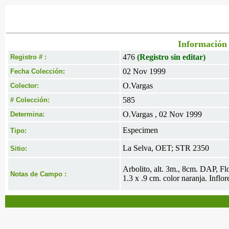
Información 
476
(Registro sin editar)
Registro # :
02 Nov 1999
Fecha Colección:
O.Vargas
Colector:
585
# Colección:
O.Vargas , 02 Nov 1999
Determina:
Especimen
Tipo:
La Selva, OET; STR 2350
Sitio:
Arbolito, alt. 3m., 8cm. DAP, Fl
Notas de Campo :
1.3 x .9 cm. color naranja. Inf