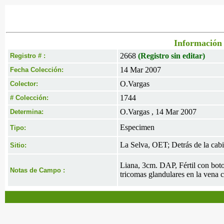
Información 
2668
(Registro sin editar)
Registro # :
14 Mar 2007
Fecha Colección:
O.Vargas
Colector:
1744
# Colección:
O.Vargas , 14 Mar 2007
Determina:
Especimen
Tipo:
La Selva, OET; Detrás de la cabi
Sitio:
Liana, 3cm. DAP, Fértil con boto
Notas de Campo :
tricomas glandulares en la vena c