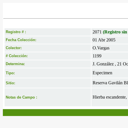
2071
(Registro sin
Registro # :
01 Abr 2005
Fecha Colección:
O.Vargas
Colector:
1199
# Colección:
J. González , 21 O
Determina:
Especimen
Tipo:
Reserva Gavilán B
Sitio:
Hierba escandente, 
Notas de Campo :