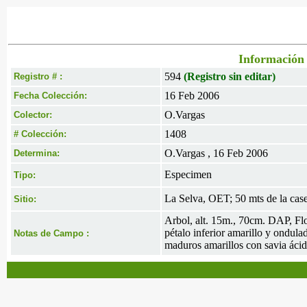
Información 
594
(Registro sin editar)
Registro # :
16 Feb 2006
Fecha Colección:
O.Vargas
Colector:
1408
# Colección:
O.Vargas , 16 Feb 2006
Determina:
Especimen
Tipo:
La Selva, OET; 50 mts de la caset
Sitio:
Arbol, alt. 15m., 70cm. DAP, Flo
pétalo inferior amarillo y ondula
Notas de Campo :
maduros amarillos con savia ácid