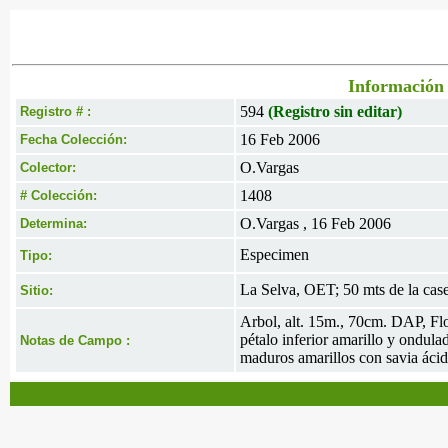
Información 
594
(Registro sin editar)
Registro # :
16 Feb 2006
Fecha Colección:
O.Vargas
Colector:
1408
# Colección:
O.Vargas , 16 Feb 2006
Determina:
Especimen
Tipo:
La Selva, OET; 50 mts de la caset
Sitio:
Arbol, alt. 15m., 70cm. DAP, Flo
pétalo inferior amarillo y ondula
Notas de Campo :
maduros amarillos con savia ácid