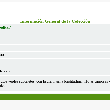
Información General de la Colección
 editar)
2006
OR 225
Frutos verdes subteretes, con fisura interna longitudinal. Hojas carnosas
lce.