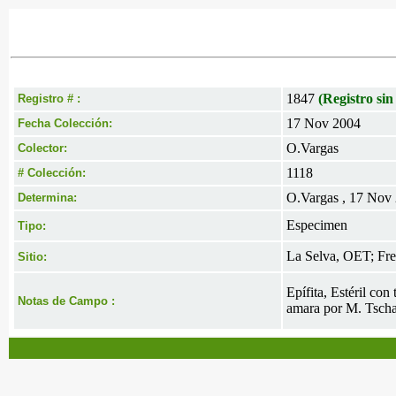
1847
(Registro sin
Registro # :
17 Nov 2004
Fecha Colección:
O.Vargas
Colector:
1118
# Colección:
O.Vargas , 17 Nov
Determina:
Especimen
Tipo:
La Selva, OET; Fren
Sitio:
Epífita, Estéril con
Notas de Campo :
amara por M. Tsch