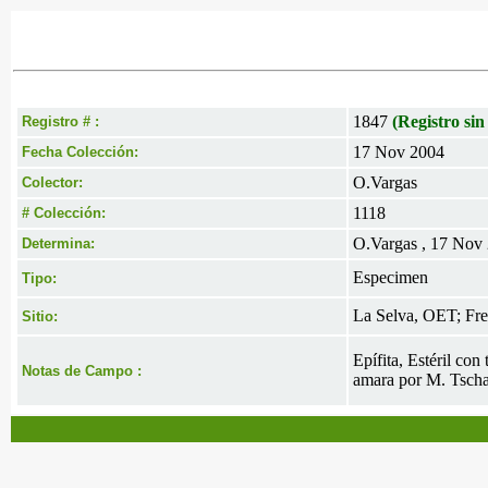
1847
(Registro sin
Registro # :
17 Nov 2004
Fecha Colección:
O.Vargas
Colector:
1118
# Colección:
O.Vargas , 17 Nov
Determina:
Especimen
Tipo:
La Selva, OET; Fren
Sitio:
Epífita, Estéril con
Notas de Campo :
amara por M. Tsch