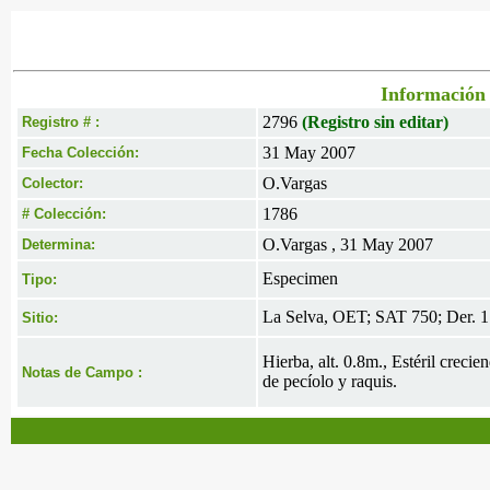
Información 
2796
(Registro sin editar)
Registro # :
31 May 2007
Fecha Colección:
O.Vargas
Colector:
1786
# Colección:
O.Vargas , 31 May 2007
Determina:
Especimen
Tipo:
La Selva, OET; SAT 750; Der. 1
Sitio:
Hierba, alt. 0.8m., Estéril crecie
Notas de Campo :
de pecíolo y raquis.