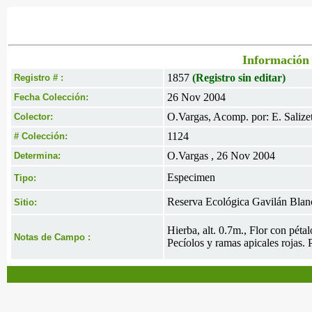
Información 
1857
(Registro sin editar)
Registro # :
26 Nov 2004
Fecha Colección:
O.Vargas, Acomp. por: E. Salizet
Colector:
1124
# Colección:
O.Vargas , 26 Nov 2004
Determina:
Especimen
Tipo:
Reserva Ecológica Gavilán Blan
Sitio:
Hierba, alt. 0.7m., Flor con péta
Notas de Campo :
Pecíolos y ramas apicales rojas. 