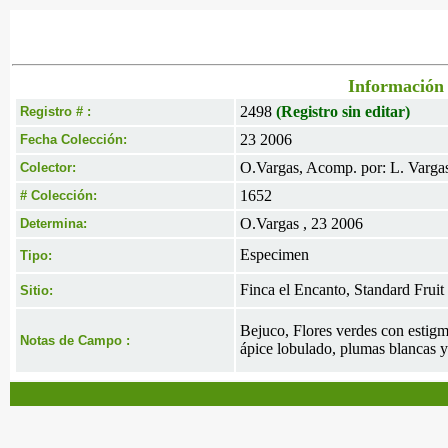
Información 
2498
(Registro sin editar)
Registro # :
23 2006
Fecha Colección:
O.Vargas, Acomp. por: L. Vargas
Colector:
1652
# Colección:
O.Vargas , 23 2006
Determina:
Especimen
Tipo:
Finca el Encanto, Standard Frui
Sitio:
Bejuco, Flores verdes con estigma
Notas de Campo :
ápice lobulado, plumas blancas y 