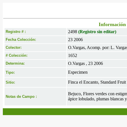
Información 
2498
(Registro sin editar)
Registro # :
23 2006
Fecha Colección:
O.Vargas, Acomp. por: L. Vargas
Colector:
1652
# Colección:
O.Vargas , 23 2006
Determina:
Especimen
Tipo:
Finca el Encanto, Standard Frui
Sitio:
Bejuco, Flores verdes con estigma
Notas de Campo :
ápice lobulado, plumas blancas y 