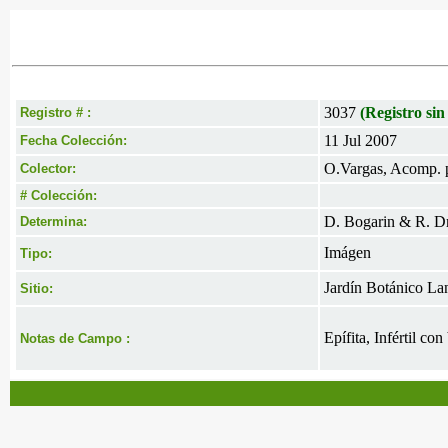
3037
(Registro sin
Registro # :
11 Jul 2007
Fecha Colección:
O.Vargas, Acomp. p
Colector:
# Colección:
D. Bogarin & R. Dre
Determina:
Imágen
Tipo:
Jardín Botánico La
Sitio:
Epífita, Infértil c
Notas de Campo :