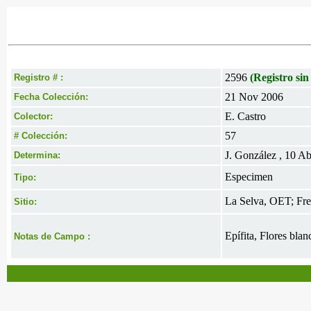
2596
(Registro sin
Registro # :
21 Nov 2006
Fecha Colección:
E. Castro
Colector:
57
# Colección:
J. González , 10 A
Determina:
Especimen
Tipo:
La Selva, OET; Fren
Sitio:
Epífita, Flores bla
Notas de Campo :